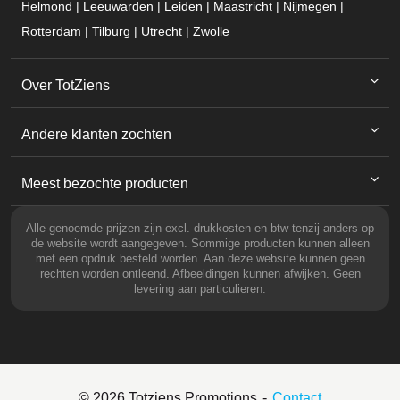
Helmond | Leeuwarden | Leiden | Maastricht | Nijmegen |
Rotterdam | Tilburg | Utrecht | Zwolle
Over TotZiens
Andere klanten zochten
Meest bezochte producten
Alle genoemde prijzen zijn excl. drukkosten en btw tenzij anders op
de website wordt aangegeven. Sommige producten kunnen alleen
met een opdruk besteld worden. Aan deze website kunnen geen
rechten worden ontleend. Afbeeldingen kunnen afwijken. Geen
levering aan particulieren.
© 2026 Totziens Promotions
Contact