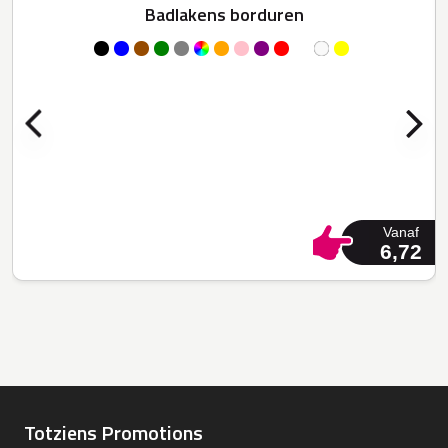
Badlakens borduren
Vanaf
6,72
Totziens Promotions