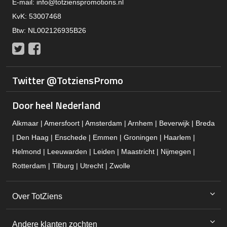
E-mail:
info@totzienspromotions.nl
KvK: 53007468
Btw: NL002126935B26
Twitter
Facebook
Twitter @TotziensPromo
Door heel Nederland
Alkmaar | Amersfoort | Amsterdam | Arnhem | Beverwijk | Breda
| Den Haag | Enschede | Emmen | Groningen | Haarlem |
Helmond | Leeuwarden | Leiden | Maastricht | Nijmegen |
Rotterdam | Tilburg | Utrecht | Zwolle
Over TotZiens
Andere klanten zochten