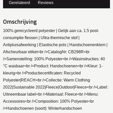
Gerelateerd
Reviews
Omschrijving
100% gerecycleerd polyester | Gelijk aan ca. 1.5 post-
consumptie flessen | Ultra-thermische stof |
Antipluisafwerking | Elastische pols | Handschoenenklem |
Afscheurbaar etiket<br />CatalogNr: CB298R<br
/>Samenstelling: 100% Polyester<br />Wasinstructies: 40
°C wasbaar<br />Product: Handschoenen<br />Kleur: 1-
kleurig<br />Productiecertificaten: Recycled
Polyester|REACH<br />Collectie: Warm Clothing
2022|Sustainable 2022|Fleece|Outdoor|Fleece<br />Label:
Uitneembaar label<br />Materiaal: Fleece<br />Menu:
Accessoires<br />Composition: 100% Polyester<br
/>Handschoenen (soort): Winterhandschoen