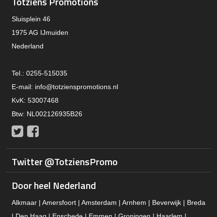
Totziens Promotions
Sluisplein 46
1975 AG IJmuiden
Nederland
Tel.: 0255-515035
E-mail:
info@totzienspromotions.nl
KvK: 53007468
Btw: NL002126935B26
Twitter
Facebook
Twitter @TotziensPromo
Door heel Nederland
Alkmaar | Amersfoort | Amsterdam | Arnhem | Beverwijk | Breda
| Den Haag | Enschede | Emmen | Groningen | Haarlem |