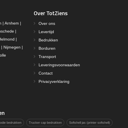
Over TotZiens
m | Arnhem |
Over ons
nschede |
Levertijd
Helmond |
Bedrukken
 | Nijmegen |
Borduren
olle
Transport
Leveringsvoorwaarden
Contact
Privacyverklaring
en
hoodie bedrukken
Trucker cap bedrukken
Softshell jas (printer softshell)