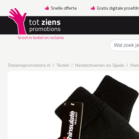
Snelle offerte
Gratis digitale proefd
Groot in textiel en reclame
Totzienspromotions.nl
Textiel
Handschoenen en Sjaals
Han