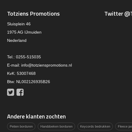
Totziens Promotions
Twitter @
Sluisplein 46
1975 AG IJmuiden
Nederland
Tel.: 0255-515035
E-mail:
info@totzienspromotions.nl
KvK: 53007468
Btw: NL002126935B26
Twitter
Facebook
Andere klanten zochten
Petten borduren
Handdoeken borduren
Keycords bedrukken
Fleece j