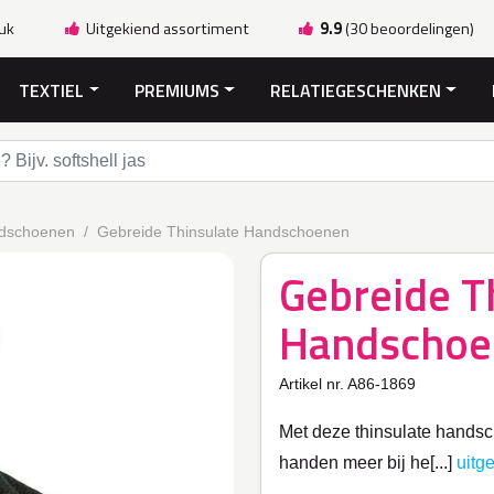
ruk
Uitgekiend assortiment
9.9
(30 beoordelingen)
TEXTIEL
PREMIUMS
RELATIEGESCHENKEN
dschoenen
Gebreide Thinsulate Handschoenen
Gebreide T
Handschoe
Artikel nr. A86-1869
Met deze thinsulate handsch
handen meer bij he[...]
uitg