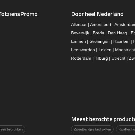
TotziensPromo
Door heel Nederland
Alkmaar | Amersfoort | Amsterda
Beverwijk | Breda | Den Haag | E
Emmen | Groningen | Haarlem | 
Leeuwarden | Leiden | Maastricht
Rotterdam | Tilburg | Utrecht | Zw
Meest bezochte product
assen bedrukken
Zweetbandjes bedrukken
Kwaliteit 